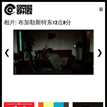
中
主页
VENICE 2026
导演
电影
关于
联系我们
相片: 布加勒斯特东12点8分
ENGLISH
寻
中文
文
找
前
一
个