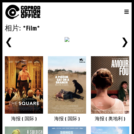
中
主页
VENICE 2026
导演
电影
关于
联系我们
相片: *Film*
ENGLISH
寻
中文
文
找
前
一
个
海报 ( 国际 )
海报 ( 国际 )
海报 ( 奥地利 )