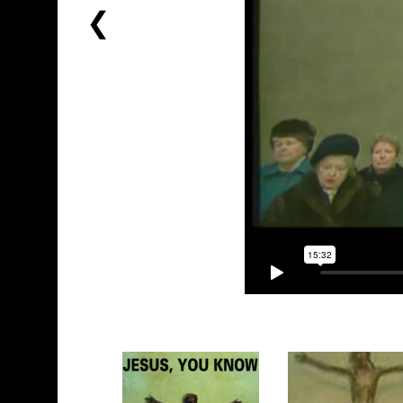
前
一
个