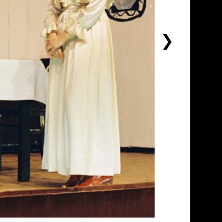
下
一
个