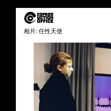
中
相片: 任性天使
文