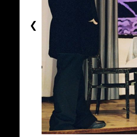
前
一
个