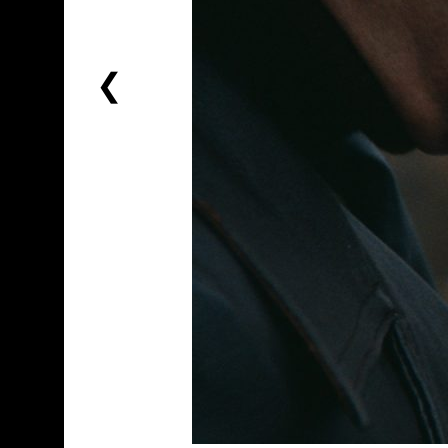
前
一
个