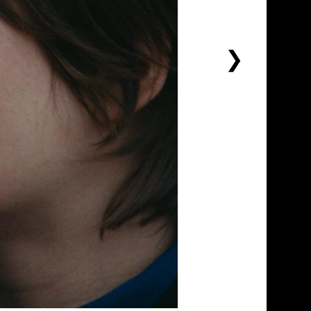
下
一
个