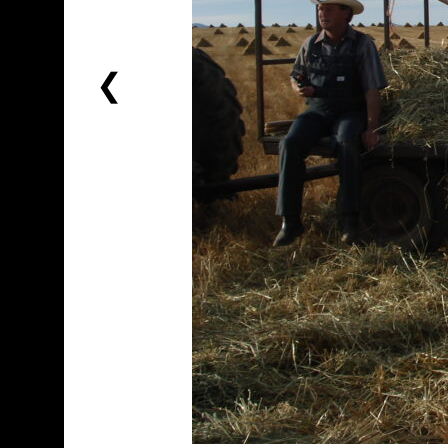
前
一
个