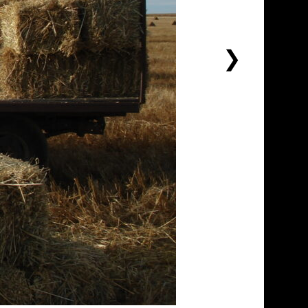
下
一
个