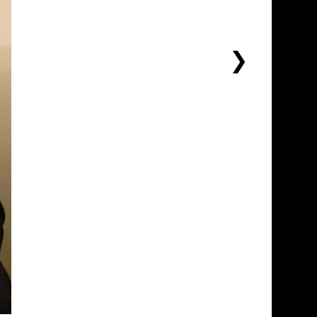
下
一
个