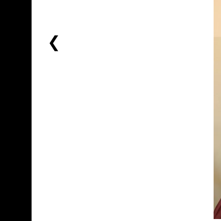
前
一
个