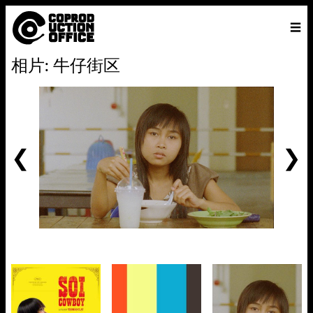
中
主页
VENICE 2026
导演
电影
关于
联系我们
相片: 牛仔街区
ENGLISH
寻
中文
文
找
前
一
个