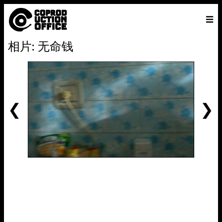
中
主页
VENICE 2026
导演
电影
关于
联系我们
相片: 无命钱
ENGLISH
寻
中文
文
找
前
一
个