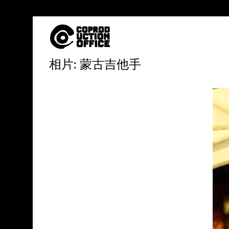
中
相片: 蒙古吉他手
文