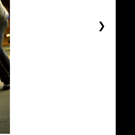
下
一
个