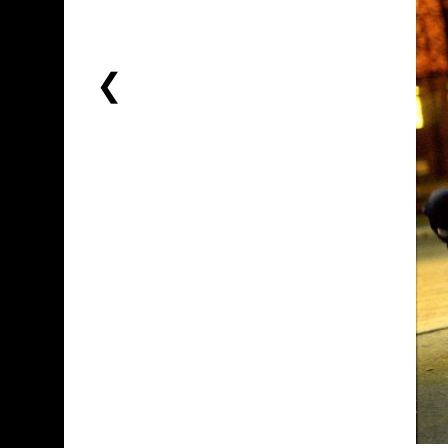
前
一
个