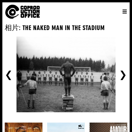
中
主页
VENICE 2026
导演
电影
关于
联系我们
相片: THE NAKED MAN IN THE STADIUM
ENGLISH
寻
中文
文
找
前
一
个