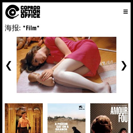
中
主页
VENICE 2026
导演
电影
关于
联系我们
海报: *Film*
ENGLISH
寻
中文
文
找
前
一
个