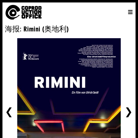
中
主页
VENICE 2026
导演
电影
关于
联系我们
海报: Rimini (奥地利)
ENGLISH
寻
中文
文
找
前
一
个