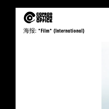
中
海报: *Film* (International)
文