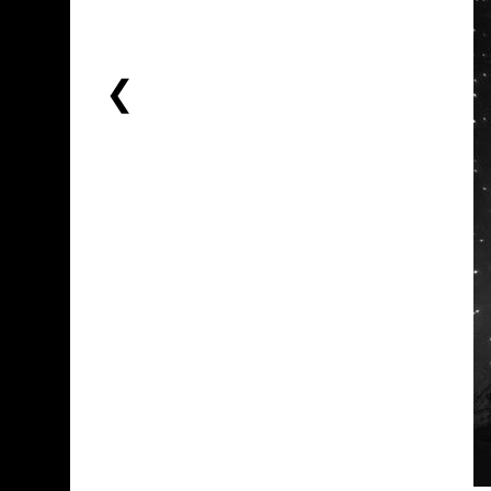
前
一
个