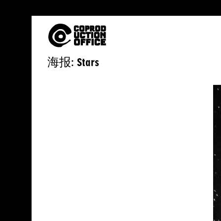
中
海报: Stars
文