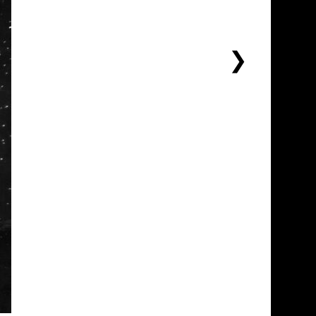
下
一
个