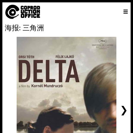
中
主页
VENICE 2026
导演
电影
关于
联系我们
海报: 三角洲
ENGLISH
寻
中文
文
找