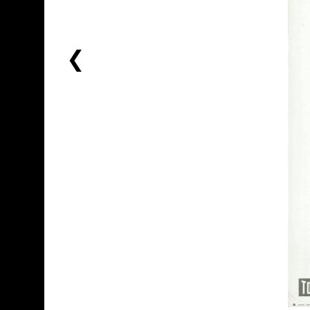
前
一
个