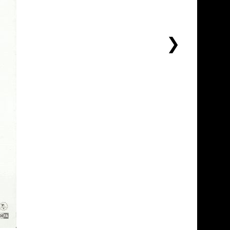
下
一
个