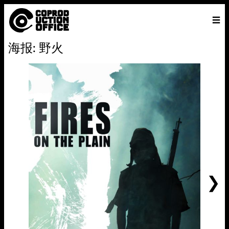
中
主页
VENICE 2026
导演
电影
关于
联系我们
海报: 野火
ENGLISH
寻
中文
文
找