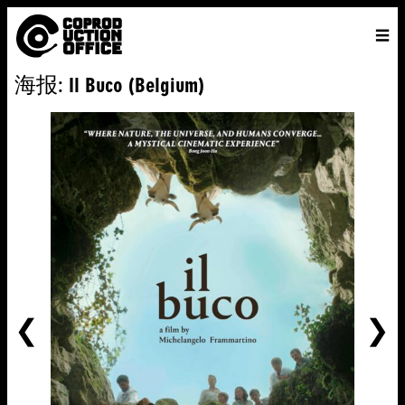
中
主页
VENICE 2026
导演
电影
关于
联系我们
海报: Il Buco (Belgium)
ENGLISH
寻
中文
文
找
前
一
个