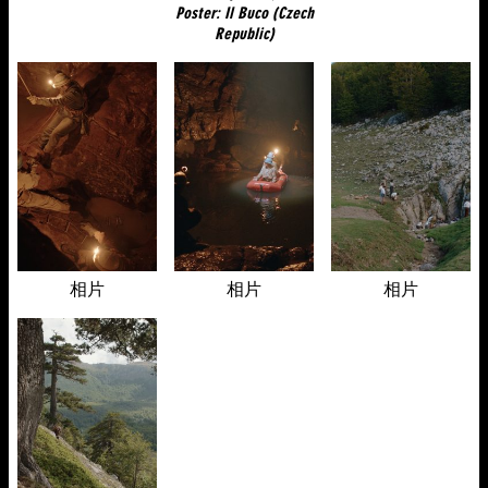
Poster: Il Buco (Czech
Republic)
相片
相片
相片