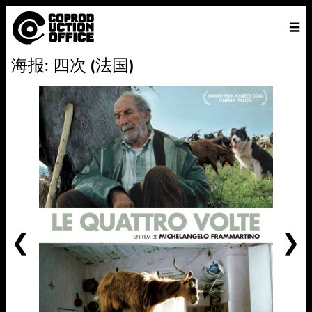
中
主页
VENICE 2026
导演
电影
关于
联系我们
海报: 四次 (法国)
ENGLISH
寻
中文
文
找
前
一
个