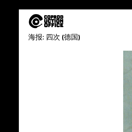
中
海报: 四次 (德国)
文