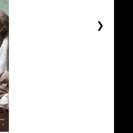
下
一
个