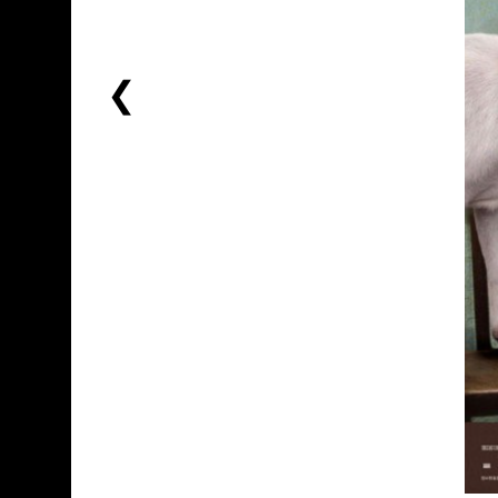
前
一
个