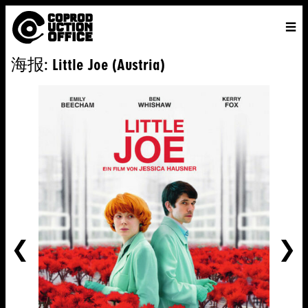
中
主页
VENICE 2026
导演
电影
关于
联系我们
海报: Little Joe (Austria)
ENGLISH
寻
中文
文
找
前
一
个