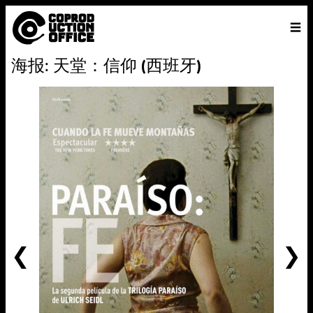
中
主页
VENICE 2026
导演
电影
关于
联系我们
海报: 天堂：信仰 (西班牙)
ENGLISH
寻
中文
文
找
前
一
个