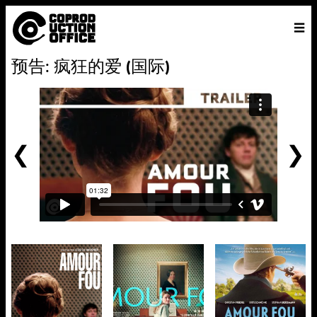
中
主页
VENICE 2026
导演
电影
关于
联系我们
预告: 疯狂的爱 (国际)
ENGLISH
寻
中文
文
找
前
一
个