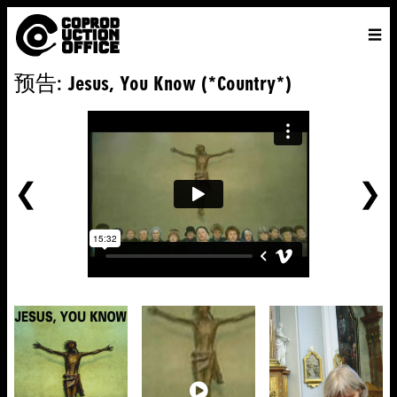
中
主页
VENICE 2026
导演
电影
关于
联系我们
预告: Jesus, You Know (*Country*)
ENGLISH
寻
中文
文
找
前
一
个