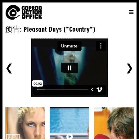
中
主页
VENICE 2026
导演
电影
关于
联系我们
预告: Pleasant Days (*Country*)
ENGLISH
寻
中文
文
找
前
一
个