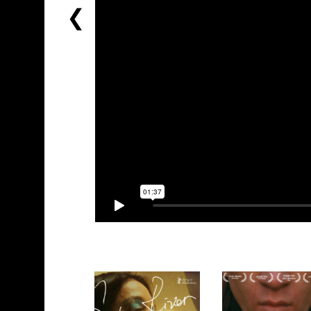
前
一
个