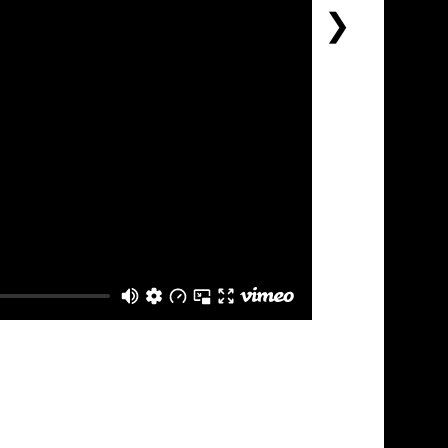
下
一
个