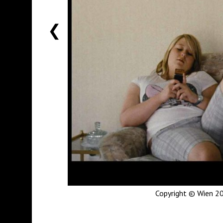
前
一
个
Copyright © Wien 201