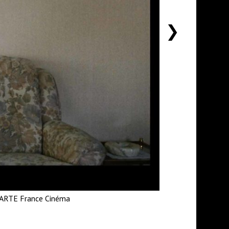
下
一
个
n, ARTE France Cinéma