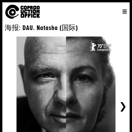
中
主页
VENICE 2026
导演
电影
关于
联系我们
海报: DAU. Natasha (国际)
ENGLISH
寻
中文
文
找